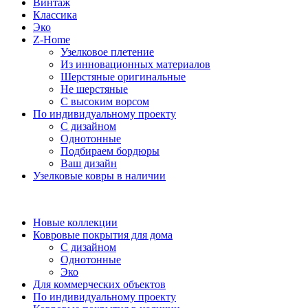
Винтаж
Классика
Эко
Z-Home
Узелковое плетение
Из инновационных материалов
Шерстяные оригинальные
Не шерстяные
С высоким ворсом
По индивидуальному проекту
С дизайном
Однотонные
Подбираем бордюры
Ваш дизайн
Узелковые ковры в наличии
Новые коллекции
Ковровые покрытия для дома
С дизайном
Однотонные
Эко
Для коммерческих объектов
По индивидуальному проекту