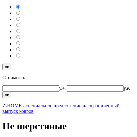
ок
Стоимость
y.e.
y.e.
ок
Z-HOME - специальное предложение на ограниченный
выпуск ковров
Не шерстяные