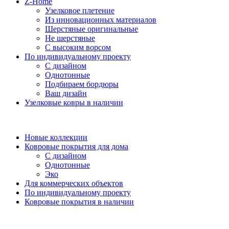
Z-Home
Узелковое плетение
Из инновационных материалов
Шерстяные оригинальные
Не шерстяные
С высоким ворсом
По индивидуальному проекту
С дизайном
Однотонные
Подбираем бордюры
Ваш дизайн
Узелковые ковры в наличии
Новые коллекции
Ковровые покрытия для дома
С дизайном
Однотонные
Эко
Для коммерческих объектов
По индивидуальному проекту
Ковровые покрытия в наличии