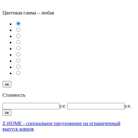
Цветовая гамма –
любая
ок
Стоимость
y.e.
y.e.
ок
Z-HOME - специальное предложение на ограниченный
выпуск ковров