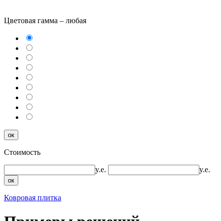
Цветовая гамма –
любая
ок
Стоимость
y.e.
y.e.
ок
Ковровая плитка